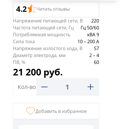
График
4.2
работы:
Читать отзывы
ПН-
Напряжение питающей сети, В
220
ЧТ
Частота питающей сети, Гц
Гц 50/60
с
Потребляемая мощность
кВА 9
9:00
Сила тока
10 – 200 А
-
Напряжение холостого хода, В
57
18:00,
Диаметр электрода, мм
2 – 4
ПТ
ПВ, %
60
с
21 200 руб.
9:00-
17:00
СБ,ВС
Кол-во
выходной
г.
Тула,
Добавить в избранное
ул.
Кауля,
д.