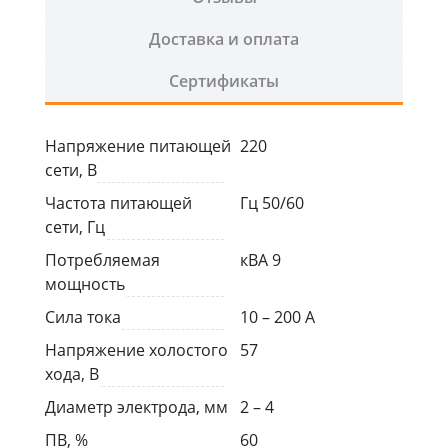
выходной
Доставка и оплата
Сертификаты
Напряжение питающей
220
сети, В
Частота питающей
Гц 50/60
сети, Гц
Потребляемая
кВА 9
мощность
Сила тока
10 – 200 А
Напряжение холостого
57
хода, В
Диаметр электрода, мм
2 – 4
ПВ, %
60