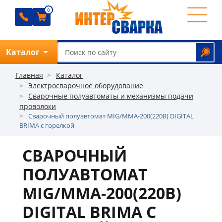
0
0
0
0
Каталог
Обратный звонок
Главная
Каталог
Электросварочное оборудование
Сварочные полуавтоматы и механизмы подачи
проволоки
О
Сварочный полуавтомат MIG/MMA-200(220В) DIGITAL
BRIMA с горелкой
компании
Ремонт
СВАРОЧНЫЙ
Прайс
ПОЛУАВТОМАТ
Отзывы
MIG/MMA-200(220В)
Оплата
DIGITAL BRIMA С
Доставка