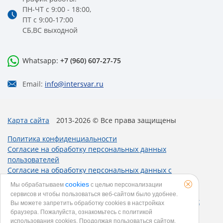
ПН-ЧТ с 9:00 - 18:00,
ПТ с 9:00-17:00
СБ,ВС выходной
Whatsapp:
+7 (960) 607-27-75
Email:
info@intersvar.ru
Карта сайта
2013-2026 © Все права защищены
Политика конфиденциальности
Согласие на обработку персональных данных
пользователей
Согласие на обработку персональных данных с
использованием метрических программ
cookies
Мы обрабатываем
с целью персонализации
Политика использования cookies
сервисов и чтобы пользоваться веб-сайтом было удобнее.
Согласие на получение рекламных и информационных
Вы можете запретить обработку сookies в настройках
рассылок
браузера. Пожалуйста, ознакомьтесь с политикой
использования cookies. Продолжая пользоваться сайтом,