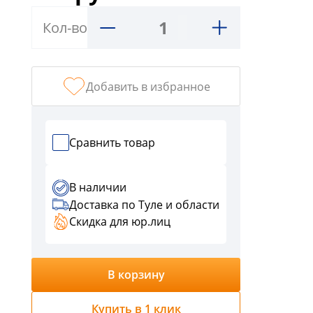
График
работы:
Кол-во
ПН-
ЧТ
с
9:00
Добавить в избранное
-
18:00,
ПТ
Сравнить товар
с
9:00-
17:00
В наличии
СБ,ВС
Доставка по Туле и области
выходной
Скидка для юр.лиц
г.
Тула,
ул.
В корзину
Кауля,
д.
Купить в 1 клик