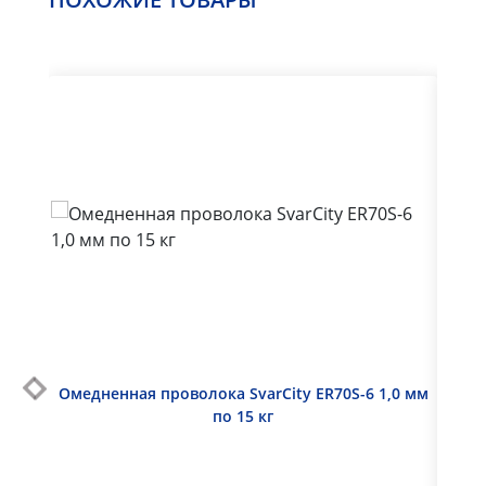
выходной
Омедненная проволока SvarCity ER70S-6 1,0 мм
Про
по 15 кг
ЭСАБ