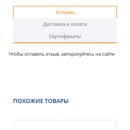
2
График
Отзывы
работы:
ПН-
Доставка и оплата
ЧТ
Сертификаты
с
9:00
-
Чтобы оставить отзыв, авторизуйтесь на сайте
18:00,
ПТ
с
9:00-
17:00
+
ПОХОЖИЕ ТОВАРЫ
СБ
с
9:00-
14:00
воскресенье