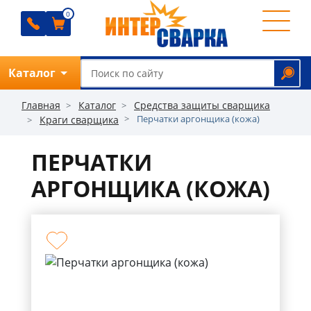
0
0
0
0
Каталог
Обратный звонок
Главная
Каталог
Средства защиты сварщика
Перчатки аргонщика (кожа)
Краги сварщика
ПЕРЧАТКИ
О
компании
АРГОНЩИКА (КОЖА)
Ремонт
Прайс
Отзывы
Оплата
Доставка