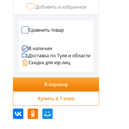
График
Добавить в избранное
работы:
ПН-
ЧТ
с
Сравнить товар
9:00
-
В наличии
18:00,
Доставка по Туле и области
ПТ
Скидка для юр.лиц
с
9:00-
17:00
СБ,ВС
В корзину
выходной
г.
Купить в 1 клик
Тула,
ул.
Кауля,
д.