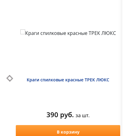
выходной
Краги спилковые красные ТРЕК ЛЮКС
Пер
390 руб.
за шт.
В корзину