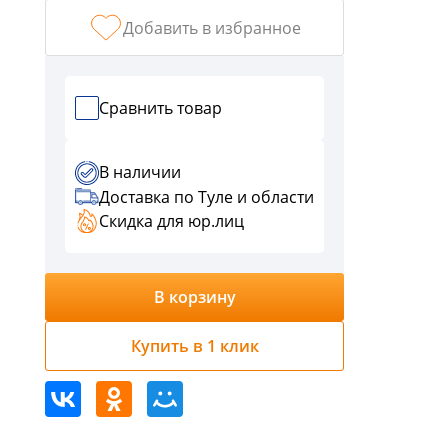
График
работы:
Добавить в избранное
ПН-
ЧТ
с
Сравнить товар
9:00
-
18:00,
В наличии
ПТ
Доставка по Туле и области
с
Скидка для юр.лиц
9:00-
17:00
СБ,ВС
В корзину
выходной
г.
Купить в 1 клик
Тула,
ул.
Кауля,
д.