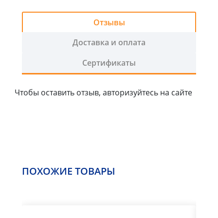
2
График
Отзывы
работы:
ПН-
Доставка и оплата
ЧТ
Сертификаты
с
9:00
-
Чтобы оставить отзыв, авторизуйтесь на сайте
18:00,
ПТ
с
9:00-
17:00
+
СБ
ПОХОЖИЕ ТОВАРЫ
с
9:00-
14:00
воскресенье