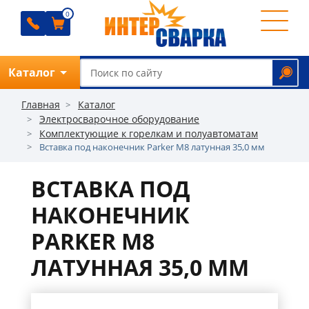
0
0
0
0
Каталог
Обратный звонок
Главная
Каталог
Электросварочное оборудование
Комплектующие к горелкам и полуавтоматам
Вставка под наконечник Parker М8 латунная 35,0 мм
О
компании
ВСТАВКА ПОД
Ремонт
НАКОНЕЧНИК
Прайс
PARKER М8
Отзывы
ЛАТУННАЯ 35,0 ММ
Оплата
Доставка