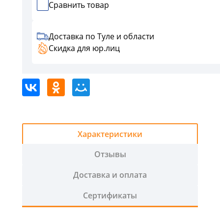
2
Сравнить товар
График
работы:
Доставка по Туле и области
ПН-
Скидка для юр.лиц
ЧТ
с
9:00
-
18:00,
ПТ
с
Характеристики
9:00-
17:00
Отзывы
+
СБ
Доставка и оплата
с
9:00-
Сертификаты
14:00
воскресенье