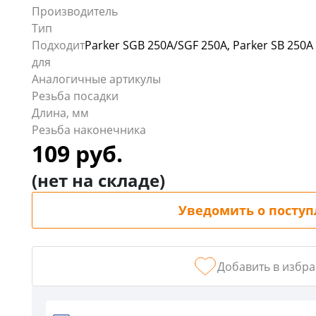
График
Производитель
работы:
Тип
ПН-
Подходит
Parker SGB 250A/SGF 250A, Parker SB 250A A
ЧТ
для
с
Аналогичные артикулы
9:00
Резьба посадки
-
Длина, мм
18:00,
Резьба наконечника
ПТ
109 руб.
с
9:00-
(нет на складе)
17:00
СБ,ВС
Уведомить о посту
выходной
г.
Тула,
Добавить в избр
ул.
Кауля,
д.