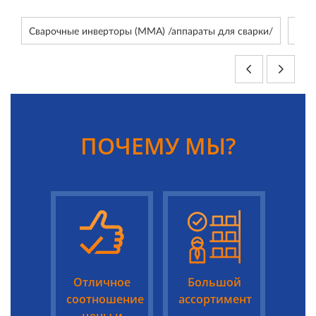
Сварочные инверторы (ММА) /аппараты для сварки/
Сва
ПОЧЕМУ МЫ?
Отличное
Большой
соотношение
ассортимент