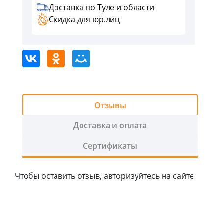
2
Доставка по Туле и области
График
Скидка для юр.лиц
работы:
ПН-
ЧТ
с
9:00
-
18:00,
Отзывы
ПТ
с
Доставка и оплата
9:00-
Сертификаты
17:00
+
СБ
Чтобы оставить отзыв, авторизуйтесь на сайте
с
9:00-
14:00
воскресенье