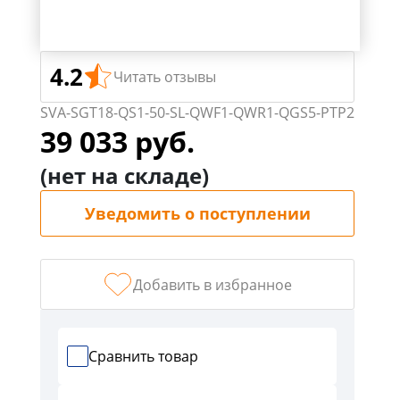
График
работы:
ПН-
ЧТ
4.2
Читать отзывы
с
9:00
SVA-SGT18-QS1-50-SL-QWF1-QWR1-QGS5-PTP2
-
39 033 руб.
18:00,
(нет на складе)
ПТ
с
Уведомить о поступлении
9:00-
17:00
СБ,ВС
выходной
Добавить в избранное
г.
Тула,
ул.
Сравнить товар
Кауля,
д.