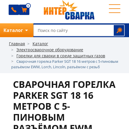
0
0
0
0
Каталог
Обратный звонок
Главная
Каталог
Электросварочное оборудование
Горелки для сварки в среде защитных газов
Сварочная горелка Parker SGT 18 16 метров c 5-пиновым
О
разъёмом EWM, Lorch, Lincoln, разъёмом с резьб
компании
СВАРОЧНАЯ ГОРЕЛКА
Ремонт
PARKER SGT 18 16
Прайс
МЕТРОВ C 5-
Отзывы
ПИНОВЫМ
Оплата
РАЗЪЁМОМ EWM,
Доставка