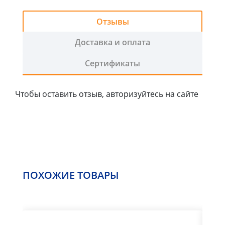
2
График
Отзывы
работы:
ПН-
Доставка и оплата
ЧТ
Сертификаты
с
9:00
-
Чтобы оставить отзыв, авторизуйтесь на сайте
18:00,
ПТ
с
9:00-
17:00
+
СБ
ПОХОЖИЕ ТОВАРЫ
с
9:00-
14:00
воскресенье