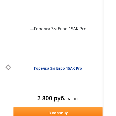
выходной
Горелка 3м Евро 15АК Pro
Горе
2 800 руб.
за шт.
В корзину