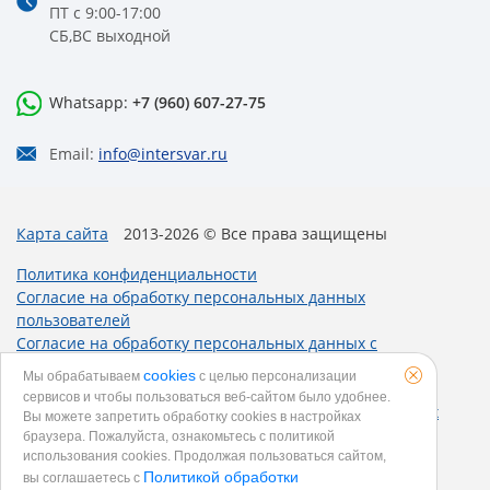
ПТ с 9:00-17:00
СБ,ВС выходной
Whatsapp:
+7 (960) 607-27-75
Email:
info@intersvar.ru
Карта сайта
2013-2026 © Все права защищены
Политика конфиденциальности
Согласие на обработку персональных данных
пользователей
Согласие на обработку персональных данных с
использованием метрических программ
cookies
Мы обрабатываем
с целью персонализации
Политика использования cookies
сервисов и чтобы пользоваться веб-сайтом было удобнее.
Согласие на получение рекламных и информационных
Вы можете запретить обработку сookies в настройках
рассылок
браузера. Пожалуйста, ознакомьтесь с политикой
использования cookies. Продолжая пользоваться сайтом,
Политикой обработки
вы соглашаетесь с