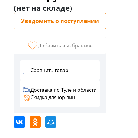
График
(нет на складе)
работы:
ПН-
Уведомить о поступлении
ЧТ
с
9:00
-
Добавить в избранное
18:00,
ПТ
с
Сравнить товар
9:00-
17:00
СБ,ВС
Доставка по Туле и области
выходной
Скидка для юр.лиц
г.
Тула,
ул.
Кауля,
д.