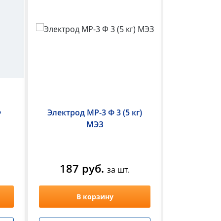
Ф
Электрод МР-3 Ф 3 (5 кг)
Электрод
МЭЗ
(
187 руб.
190 
за шт.
В корзину
В