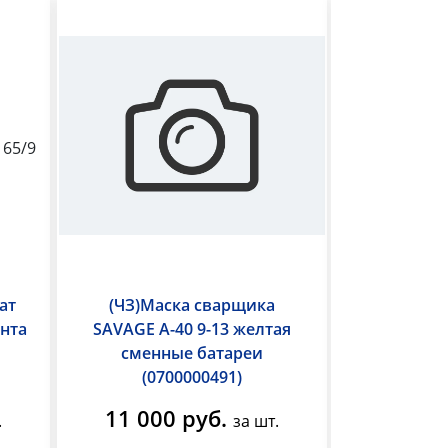
ат
(ЧЗ)Маска сварщика
Сварочны
нта
SAVAGE A-40 9-13 желтая
MIG/MMA-18
сменные батареи
BRIMA
(0700000491)
11 000 руб.
19 20
.
за шт.