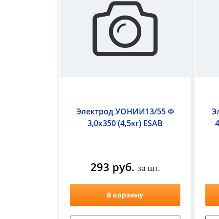
График
работы:
ПН-
ЧТ
с
9:00
-
18:00,
ПТ
с
Электрод УОНИИ13/55 Ф
Э
9:00-
3,0х350 (4,5кг) ESAB
17:00
+
СБ
293 руб.
за шт.
с
9:00-
14:00
В корзину
воскресенье
выходной