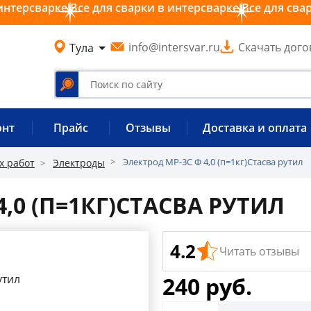
интерсварке!
Все для сварки в интерсварке!
Все для сва
info@intersvar.ru
Скачать дого
Тула
онт
Прайс
Отзывы
Доставка и оплата
Электрод МР-3С Ф 4,0 (п=1кг)Стасва рутил
х работ
Электроды
4,0 (П=1КГ)СТАСВА РУТИЛ
4.2
Читать отзывы
240 руб.