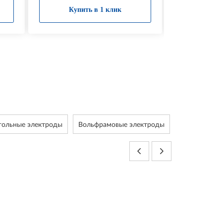
Купить в 1 клик
Купи
гольные электроды
Вольфрамовые электроды
Метизы