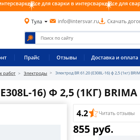
интерсварке!
Все для сварки в интерсварке!
Все для сва
info@intersvar.ru
Скачать дого
Тула
онт
Прайс
Отзывы
Доставка и оплата
Электрод BR 61.20 (E308L-16) ф 2,5 (1кг) BRI
х работ
Электроды
E308L-16) Ф 2,5 (1КГ) BRIMA
4.2
Читать отзывы
855 руб.