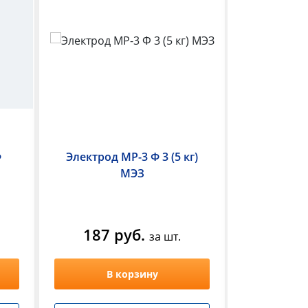
Ф
Электрод МР-3 Ф 3 (5 кг)
Электрод
МЭЗ
(
187 руб.
190 
за шт.
В корзину
В