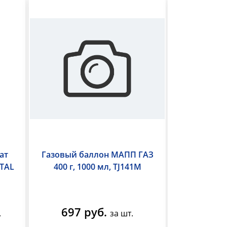
ат
Газовый баллон МАПП ГАЗ
Сварочны
ITAL
400 г, 1000 мл, TJ141M
Аврора Дин
ролика, 
двой
697 руб.
50 70
.
за шт.