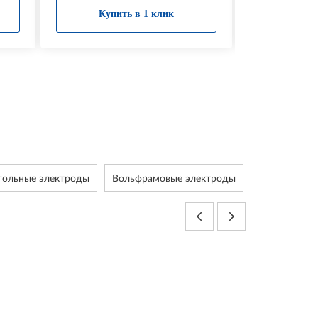
Купить в 1 клик
Купи
гольные электроды
Вольфрамовые электроды
Метизы