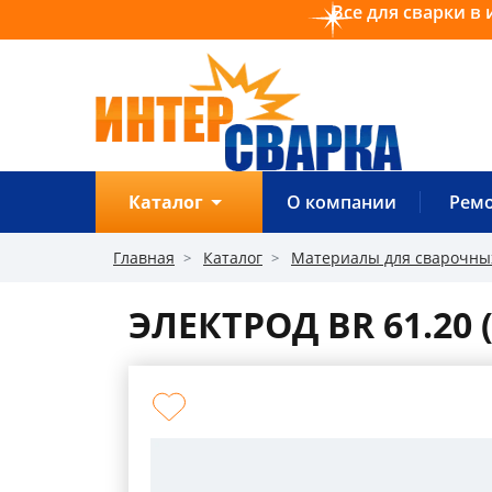
Все для сварки в 
0
0
0
Обратный звонок
Каталог
О компании
Рем
О
компании
Главная
Каталог
Материалы для сварочны
Ремонт
ЭЛЕКТРОД BR 61.20 (
Прайс
Отзывы
Оплата
Доставка