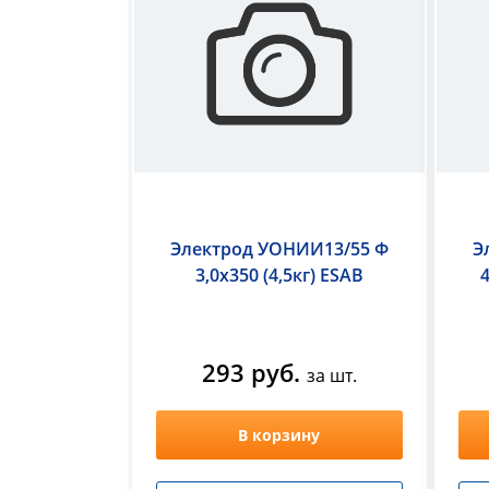
График
работы:
ПН-
ЧТ
с
9:00
-
18:00,
ПТ
с
Электрод УОНИИ13/55 Ф
Э
9:00-
3,0х350 (4,5кг) ESAB
17:00
+
СБ
293 руб.
за шт.
с
9:00-
14:00
В корзину
воскресенье
выходной