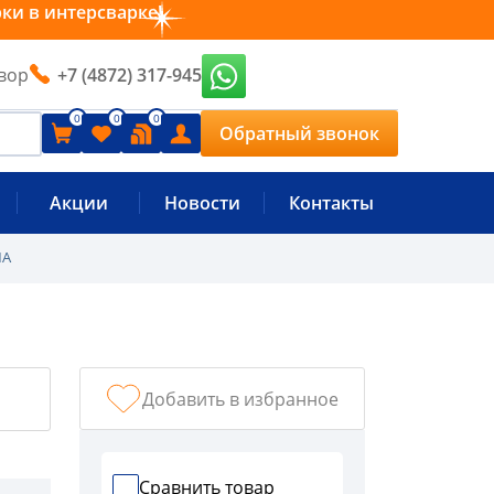
рки в интерсварке!
вор
+7 (4872) 317-945
0
0
0
Обратный звонок
Акции
Новости
Контакты
MA
Добавить в избранное
Сравнить товар